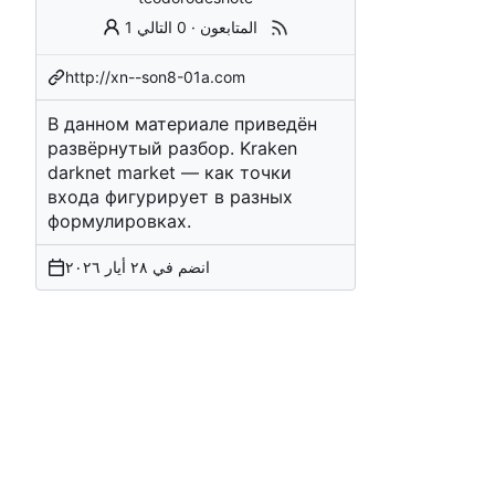
1 المتابعون
·
0 التالي
http://xn--son8-01a.com
В данном материале приведён
развёрнутый разбор.
Kraken
darknet market
— как точки
входа фигурирует в разных
формулировках.
انضم في