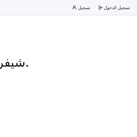
تسجيل الدخول
تسجيل
شيفرتك البرمجية. على أرضك. بلغتك.