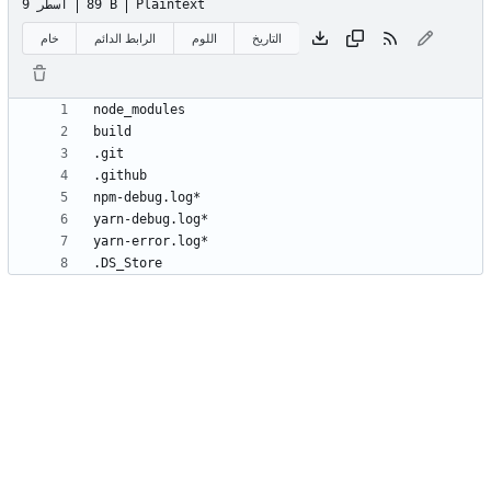
Plaintext
89 B
9 أسطر
التاريخ
اللوم
الرابط الدائم
خام