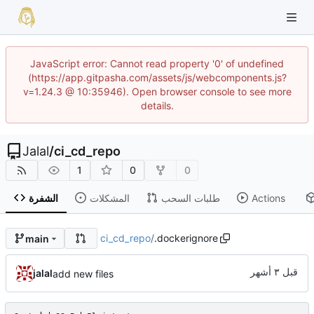
JavaScript error: Cannot read property '0' of undefined
(https://app.gitpasha.com/assets/js/webcomponents.js?
v=1.24.3 @ 10:35946). Open browser console to see more
details.
Jalal
/
ci_cd_repo
1
0
0
Actions
طلبات السحب
المشكلات
الشفرة
ci_cd_repo
/
.dockerignore
main
jalal
add new files