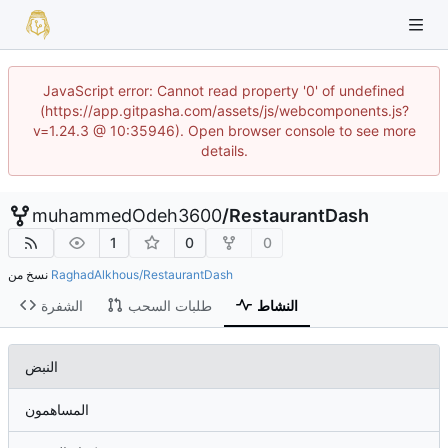
JavaScript error: Cannot read property '0' of undefined
(https://app.gitpasha.com/assets/js/webcomponents.js?
v=1.24.3 @ 10:35946). Open browser console to see more
details.
muhammedOdeh3600
/
RestaurantDash
1
0
0
RaghadAlkhous/RestaurantDash
نسخ من
النشاط
طلبات السحب
الشفرة
النبض
المساهمون