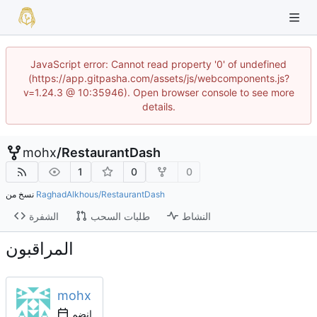
JavaScript error: Cannot read property '0' of undefined
(https://app.gitpasha.com/assets/js/webcomponents.js?
v=1.24.3 @ 10:35946). Open browser console to see more
details.
mohx
/
RestaurantDash
1
0
0
RaghadAlkhous/RestaurantDash
نسخ من
النشاط
طلبات السحب
الشفرة
المراقبون
mohx
انضم