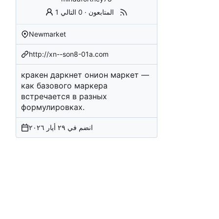
1 المتابعون
·
0 التالي
Newmarket
http://xn--son8-01a.com
кракен даркнет онион маркет
—
как базового маркера
встречается в разных
формулировках.
انضم في