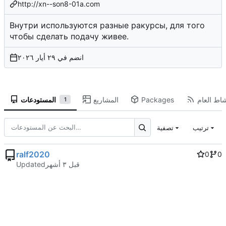
http://xn--son8-01a.com
Внутри используются разные ракурсы, для того
чтобы сделать подачу живее.
انضم في
شاط العام
Packages
المشاريع
المستودعات
1
ترتيب
تصفية
ralf2020
0
0
Updated