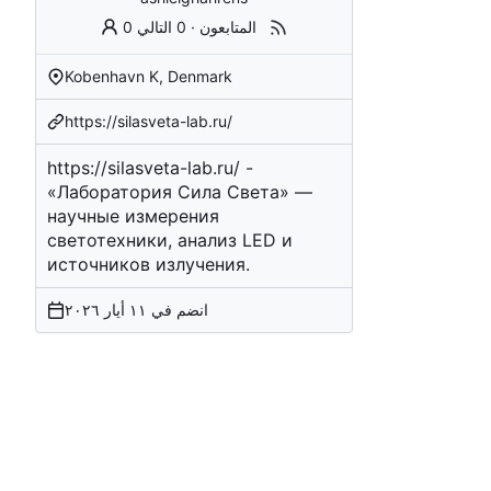
0 المتابعون
·
0 التالي
Kobenhavn K, Denmark
https://silasveta-lab.ru/
https://silasveta-lab.ru/
-
«Лаборатория Сила Света» —
научные измерения
светотехники, анализ LED и
источников излучения.
انضم في