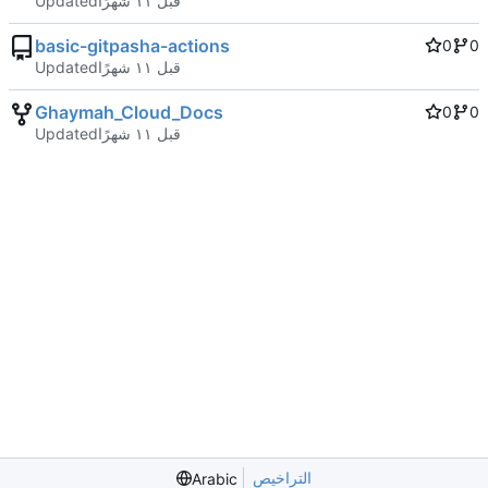
Updated
basic-gitpasha-actions
0
0
Updated
Ghaymah_Cloud_Docs
0
0
Updated
التراخيص
Arabic