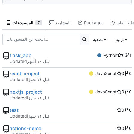
شاط العام
Packages
المشاريع
المستودعات
7
ترتيب
تصفية
flask_app
Python
0
1
Updated
react-project
JavaScript
0
0
Updated
nextjs-project
JavaScript
0
0
Updated
test
0
0
Updated
actions-demo
0
0